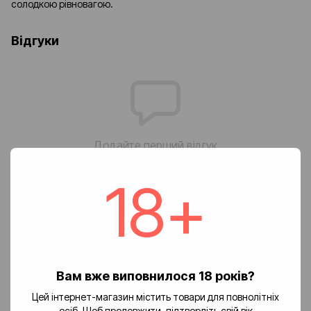
солодкою рівновагою.
Відгуки
Додайте перший відгук
18+
Написати відгук
Доставка
Оплата
Повернення
Вам вже виповнилося 18 років?
🚚 Вартість доставки
Цей інтернет-магазин містить товари для повнолітніх
Доставка замовлень по Україні здійснюється службою «Нова
осіб. Щоб продовжити, підтвердіть свій вік