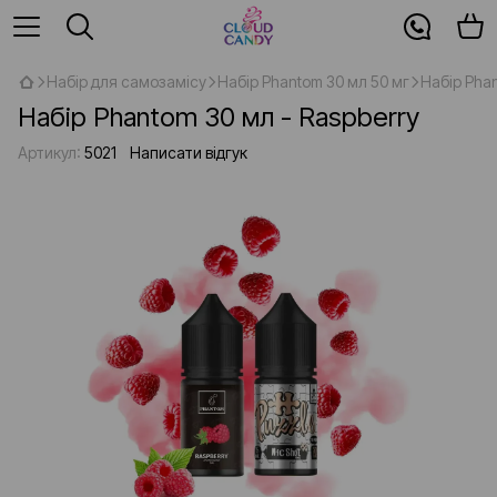
Набір для самозамісу
Набір Phantom 30 мл 50 мг
Набір Phan
Набір Phantom 30 мл - Raspberry
Артикул:
5021
Написати відгук