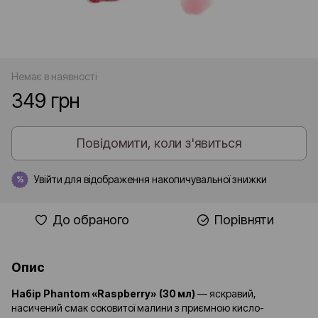
Немає в наявності
349 грн
Повідомити, коли з'явиться
Увійти
для відображення накопичувальної знижки
%
До обраного
Порівняти
Опис
Набір Phantom «Raspberry» (30 мл)
— яскравий,
насичений смак соковитої малини з приємною кисло-