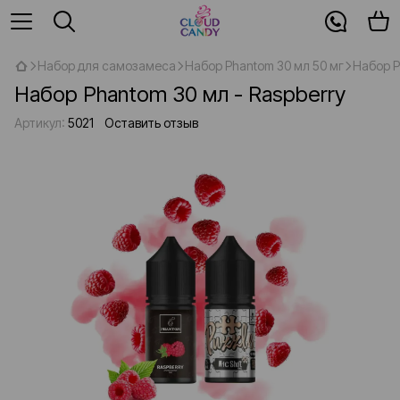
Набор для самозамеса
Набор Phantom 30 мл 50 мг
Набор P
Набор Phantom 30 мл - Raspberry
Артикул:
5021
Оставить отзыв