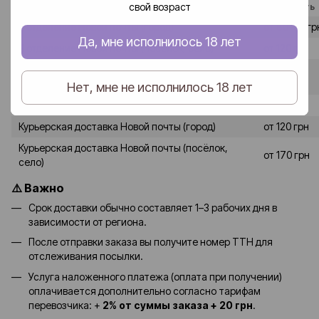
свой возраст
Способ доставки
Стоимость
В отделение Новой почты (город)
от 80–90 гр
Да, мне исполнилось 18 лет
В отделение Новой почты (посёлок, село)
от 120 грн
от 90-100
В почтомат Новой почты (город)
грн
Нет, мне не исполнилось 18 лет
В почтомат Новой почты (посёлок, село)
от 130 грн
Курьерская доставка Новой почты (город)
от 120 грн
Курьерская доставка Новой почты (посёлок,
от 170 грн
село)
⚠️ Важно
Срок доставки обычно составляет 1–3 рабочих дня в
зависимости от региона.
После отправки заказа вы получите номер ТТН для
отслеживания посылки.
Услуга наложенного платежа (оплата при получении)
оплачивается дополнительно согласно тарифам
перевозчика: +
2% от суммы заказа + 20 грн
.