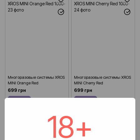
Многоразовые системы XROS
Многоразовые системы XROS
MINI Orange Red
MINI Cherry Red
699 грн
699 грн
Купить
Купить
18+