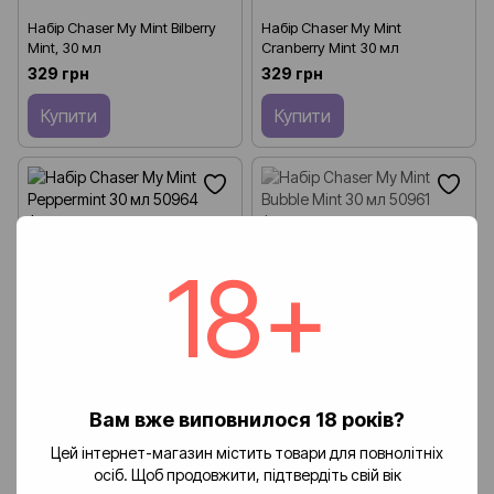
Набір Chaser My Mint Bilberry
Набір Chaser My Mint
Mint, 30 мл
Cranberry Mint 30 мл
329 грн
329 грн
Купити
Купити
18+
Вам вже виповнилося 18 років?
Цей інтернет-магазин містить товари для повнолітніх
Набір Chaser My Mint
Набір Chaser My Mint Bubble
осіб. Щоб продовжити, підтвердіть свій вік
Peppermint 30 мл
Mint 30 мл