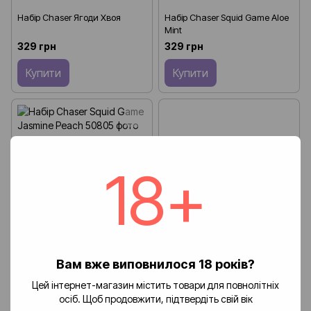
Набір Chaser Ягоди Хвоя
Набір Chaser Squid Game Aloe
Mint
329 грн
329 грн
Купити
Купити
18+
Вам вже виповнилося 18 років?
Цей інтернет-магазин містить товари для повнолітніх
Набір Chaser Squid Game
Набір Chaser Латте Лід 30 мл
осіб. Щоб продовжити, підтвердіть свій вік
Jasmine Peach