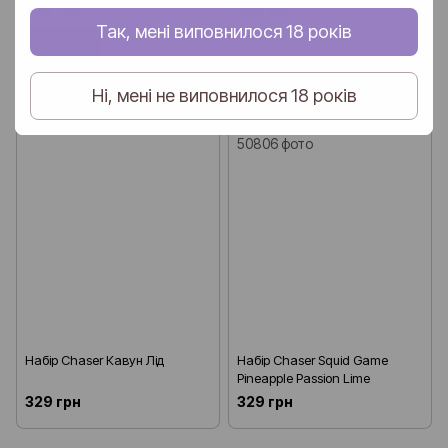
329 грн
329 грн
Так, мені виповнилося 18 років
Купити
Ні, мені не виповнилося 18 років
Набір Chaser Кавун Лід
Набір Chaser Squid Game
Pineapple Passion Lime
329 грн
329 грн