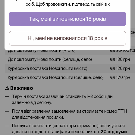
осіб. Щоб продовжити, підтвердіть свій вік
Доставка замовлень по Україні здійснюється службою «Нова
пошта».
Так, мені виповнилося 18 років
Спосіб доставки
Вартість
До відділення Нової пошти (місто)
від 80-90 гр
Ні, мені не виповнилося 18 років
До відділення Нової пошти (селище, село)
від 120 грн
До поштомату Нової пошти (місто)
від 90-100 гр
До поштомату Нової пошти (селище, село)
від 130 грн
Кур'єрська доставка Нової пошти (місто)
від 120 грн
Кур'єрська доставка Нової пошти (селище, село)
від 170 грн
⚠️ Важливо
Термін доставки зазвичай становить 1–3 робочі дні
залежно від регіону.
Після відправлення замовлення ви отримаєте номер ТТН
для відстеження посилки.
Послуга післяплати (оплата при отриманні) оплачується
додатково згідно з тарифами перевізника: +
2% від суми