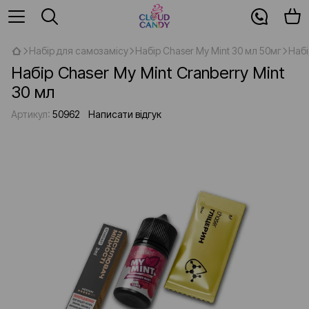
Набір для самозамісу
Набір Chaser My Mint 30 мл 50мг
Набі
Набір Chaser My Mint Cranberry Mint
30 мл
Артикул:
50962
Написати відгук