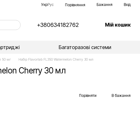
Укр
Рус
Бажання
Вхід
Порівняння
+380634182762
Мій кошик
артриджі
Багаторазові системи
л 50 мг
Набір Flavorlab FL350 Watermelon Cherry 30 мл
melon Cherry 30 мл
Порівняти
В бажання