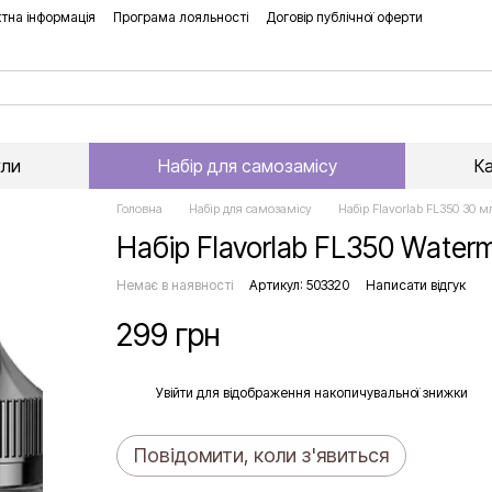
тна інформація
Програма лояльності
Договір публічної оферти
хли
Набір для самозамісу
К
Головна
Набір для самозамісу
Набір Flavorlab FL350 30 м
Набір Flavorlab FL350 Water
Немає в наявності
Артикул: 503320
Написати відгук
299 грн
%
Увійти
для відображення накопичувальної знижки
Повідомити, коли з'явиться