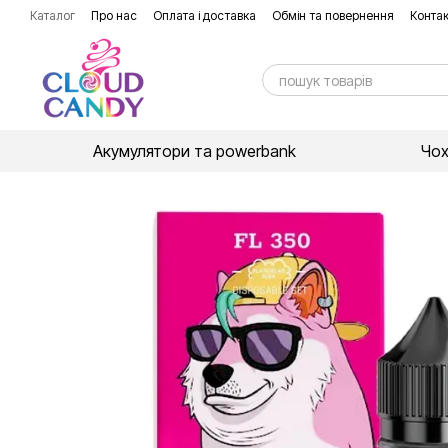
Перейти до основного контенту
Каталог
Про нас
Оплата і доставка
Обмін та повернення
Контак
Акумулятори та powerbank
Чо