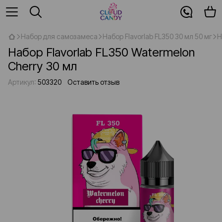
Набор для самозамеса
Набор Flavorlab FL350 30 мл 50 мг
Н
Набор Flavorlab FL350 Watermelon
Cherry 30 мл
Артикул:
503320
Оставить отзыв