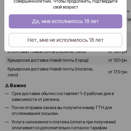
совершеннолетних. Чтобы продолжить, подтвердите
«Новая почта».
свой возраст
Способ доставки
Стоимость
В отделение Новой почты (город)
от 80–90 гр
Да, мне исполнилось 18 лет
В отделение Новой почты (посёлок, село)
от 120 грн
от 90-100
Нет, мне не исполнилось 18 лет
В почтомат Новой почты (город)
грн
В почтомат Новой почты (посёлок, село)
от 130 грн
Курьерская доставка Новой почты (город)
от 120 грн
Курьерская доставка Новой почты (посёлок,
от 170 грн
село)
⚠️ Важно
Срок доставки обычно составляет 1–3 рабочих дня в
зависимости от региона.
После отправки заказа вы получите номер ТТН для
отслеживания посылки.
Услуга наложенного платежа (оплата при получении)
оплачивается дополнительно согласно тарифам