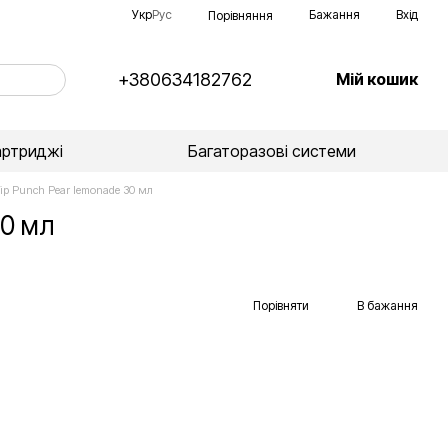
Укр
Рус
Бажання
Вхід
Порівняння
+380634182762
Мій кошик
артриджі
Багаторазові системи
ір Punch Pear lemonade 30 мл
30 мл
Порівняти
В бажання