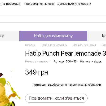
тна інформація
Програма лояльності
Договір публічної оферти
хли
Набір для самозамісу
К
Головна
Набір для самозамісу
Набір Punch 30 мл
Наб
Набір Punch Pear lemonade 
Немає в наявності
Артикул: 500-413
Написати відгук
349 грн
%
Увійти
для відображення накопичувальної знижки
Повідомити, коли з'явиться