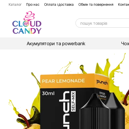
Перейти до основного контенту
Каталог
Про нас
Оплата і доставка
Обмін та повернення
Контак
Акумулятори та powerbank
Чо