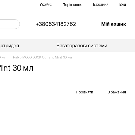
Укр
Рус
Бажання
Вхід
Порівняння
+380634182762
Мій кошик
артриджі
Багаторазові системи
0 мг
Набір MOOD DUCK Currant Mint 30 мл
int 30 мл
Порівняти
В бажання