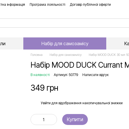
тна інформація
Програма лояльності
Договір публічної оферти
хли
Набір для самозамісу
К
Головна
Набір для самозамісу
Набір MOOD DUCK 30 мл 5
Набір MOOD DUCK Currant M
В наявності
Артикул: 50779
Написати відгук
349 грн
%
Увійти
для відображення накопичувальної знижки
Купити