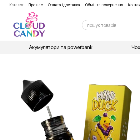
Перейти до основного контенту
Каталог
Про нас
Оплата і доставка
Обмін та повернення
Контак
Акумулятори та powerbank
Чо