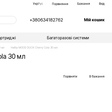
Укр
Рус
Бажання
Вхід
Порівняння
+380634182762
Мій кошик
артриджі
Багаторазові системи
0 мг
Набір MOOD DUCK Cherry Cola 30 мл
la 30 мл
Порівняти
В бажання