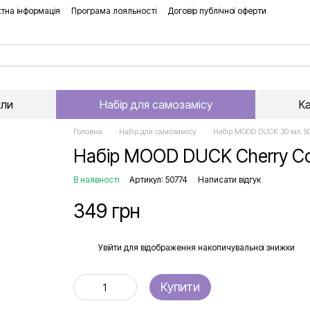
тна інформація
Програма лояльності
Договір публічної оферти
хли
Набір для самозамісу
К
Головна
Набір для самозамісу
Набір MOOD DUCK 30 мл 5
Набір MOOD DUCK Cherry Co
В наявності
Артикул: 50774
Написати відгук
349 грн
%
Увійти
для відображення накопичувальної знижки
Купити