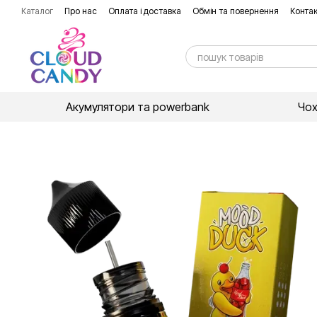
Перейти до основного контенту
Каталог
Про нас
Оплата і доставка
Обмін та повернення
Контак
Акумулятори та powerbank
Чо