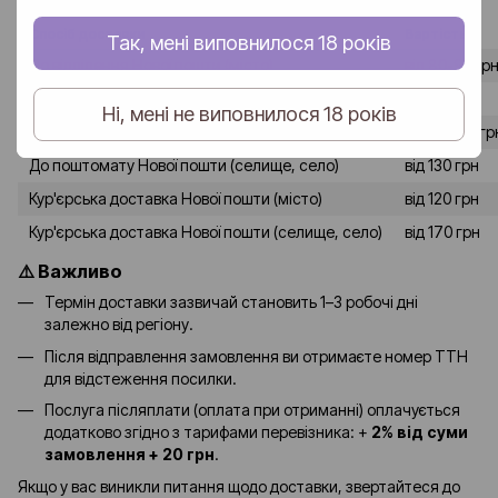
Спосіб доставки
Вартість
Так, мені виповнилося 18 років
До відділення Нової пошти (місто)
від 80-90 гр
До відділення Нової пошти (селище, село)
від 120 грн
Ні, мені не виповнилося 18 років
До поштомату Нової пошти (місто)
від 90-100 гр
До поштомату Нової пошти (селище, село)
від 130 грн
Кур'єрська доставка Нової пошти (місто)
від 120 грн
Кур'єрська доставка Нової пошти (селище, село)
від 170 грн
⚠️ Важливо
Термін доставки зазвичай становить 1–3 робочі дні
залежно від регіону.
Після відправлення замовлення ви отримаєте номер ТТН
для відстеження посилки.
Послуга післяплати (оплата при отриманні) оплачується
додатково згідно з тарифами перевізника: +
2% від суми
замовлення + 20 грн
.
Якщо у вас виникли питання щодо доставки, звертайтеся до