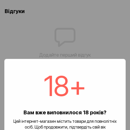
Відгуки
Додайте перший відгук
18+
Написати відгук
Доставка
Оплата
Повернення
🚚 Вартість доставки
Вам вже виповнилося 18 років?
Цей інтернет-магазин містить товари для повнолітніх
Доставка замовлень по Україні здійснюється службою «Нова
осіб. Щоб продовжити, підтвердіть свій вік
пошта».