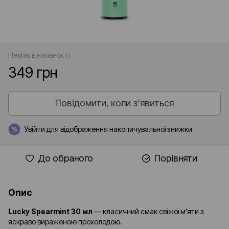
Немає в наявності
349 грн
Повідомити, коли з'явиться
Увійти
для відображення накопичувальної знижки
%
До обраного
Порівняти
Опис
Lucky Spearmint 30 мл
— класичний смак свіжої м’яти з
яскраво вираженою прохолодою.