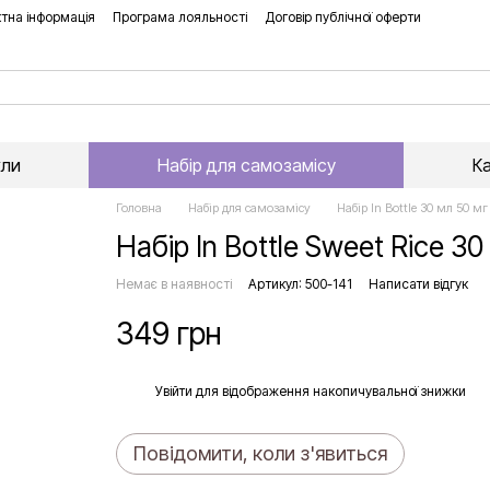
тна інформація
Програма лояльності
Договір публічної оферти
хли
Набір для самозамісу
К
Головна
Набір для самозамісу
Набір In Bottle 30 мл 50 мг
Набір In Bottle Sweet Rice 30
Немає в наявності
Артикул: 500-141
Написати відгук
349 грн
%
Увійти
для відображення накопичувальної знижки
Повідомити, коли з'явиться