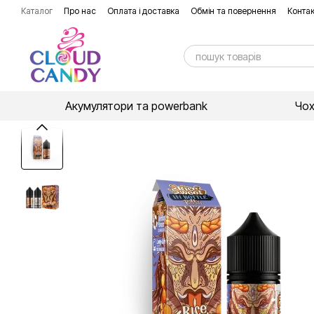
Перейти до основного контенту
Каталог
Про нас
Оплата і доставка
Обмін та повернення
Контак
Акумулятори та powerbank
Чо