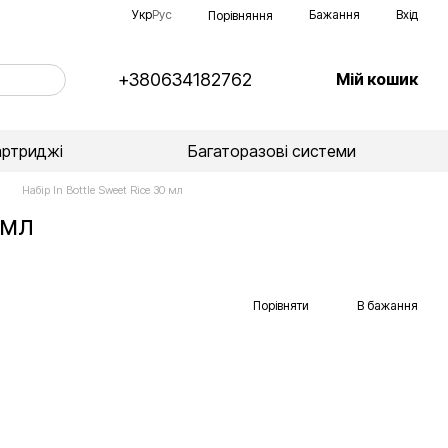
Укр
Рус
Бажання
Вхід
Порівняння
+380634182762
Мій кошик
артриджі
Багаторазові системи
Набір In Bottle Sweet Rice 30 мл
 мл
Порівняти
В бажання