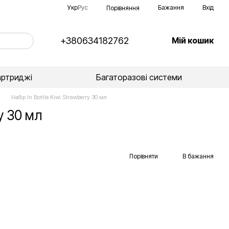
Укр
Рус
Бажання
Вхід
Порівняння
+380634182762
Мій кошик
артриджі
Багаторазові системи
Набір In Bottle Kiwi Strawberry 30 мл
ry 30 мл
Порівняти
В бажання