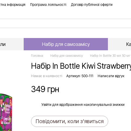
тна інформація
Програма лояльності
Договір публічної оферти
хли
Набір для самозамісу
К
Головна
Набір для самозамісу
Набір In Bottle 30 мл 50 мг
Набір In Bottle Kiwi Strawber
Немає в наявності
Артикул: 500-111
Написати відгук
349 грн
%
Увійти
для відображення накопичувальної знижки
Повідомити, коли з'явиться