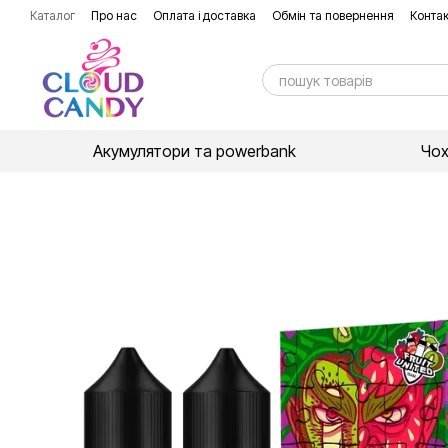
Перейти до основного контенту
Каталог
Про нас
Оплата і доставка
Обмін та повернення
Контак
Акумулятори та powerbank
Чо