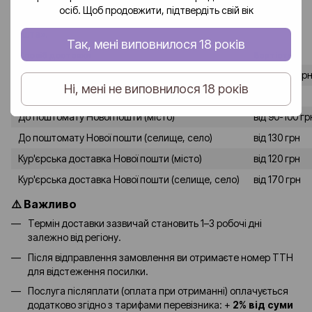
осіб. Щоб продовжити, підтвердіть свій вік
Доставка замовлень по Україні здійснюється службою «Нова
пошта».
Так, мені виповнилося 18 років
Спосіб доставки
Вартість
До відділення Нової пошти (місто)
від 80-90 гр
Ні, мені не виповнилося 18 років
До відділення Нової пошти (селище, село)
від 120 грн
До поштомату Нової пошти (місто)
від 90-100 гр
До поштомату Нової пошти (селище, село)
від 130 грн
Кур'єрська доставка Нової пошти (місто)
від 120 грн
Кур'єрська доставка Нової пошти (селище, село)
від 170 грн
⚠️ Важливо
Термін доставки зазвичай становить 1–3 робочі дні
залежно від регіону.
Після відправлення замовлення ви отримаєте номер ТТН
для відстеження посилки.
Послуга післяплати (оплата при отриманні) оплачується
додатково згідно з тарифами перевізника: +
2% від суми