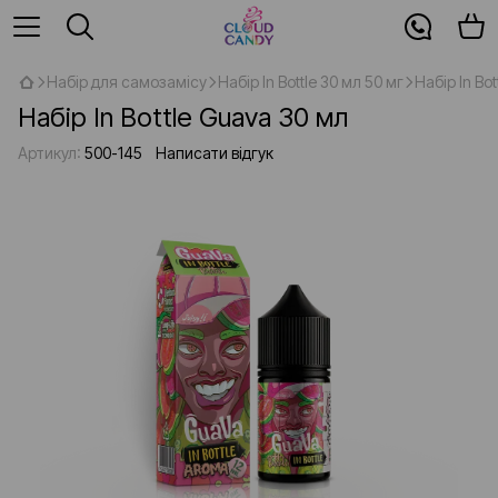
Набір для самозамісу
Набір In Bottle 30 мл 50 мг
Набір In Bo
Набір In Bottle Guava 30 мл
Артикул:
500-145
Написати відгук