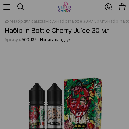
Набір для самозамісу
Набір In Bottle 30 мл 50 мг
Набір In Bo
Набір In Bottle Cherry Juice 30 мл
Артикул:
500-132
Написати відгук