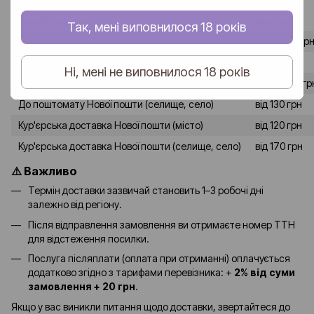
Спосіб доставки
Вартість
Так, мені виповнилося 18 років
До відділення Нової пошти (місто)
від 80-90 гр
До відділення Нової пошти (селище, село)
від 120 грн
Ні, мені не виповнилося 18 років
До поштомату Нової пошти (місто)
від 90-100 гр
До поштомату Нової пошти (селище, село)
від 130 грн
Кур'єрська доставка Нової пошти (місто)
від 120 грн
Кур'єрська доставка Нової пошти (селище, село)
від 170 грн
⚠️ Важливо
Термін доставки зазвичай становить 1–3 робочі дні
залежно від регіону.
Після відправлення замовлення ви отримаєте номер ТТН
для відстеження посилки.
Послуга післяплати (оплата при отриманні) оплачується
додатково згідно з тарифами перевізника: +
2% від суми
замовлення + 20 грн
.
Якщо у вас виникли питання щодо доставки, звертайтеся до