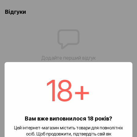
Відгуки
Додайте перший відгук
18+
Написати відгук
Доставка
Оплата
Повернення
🚚 Вартість доставки
Вам вже виповнилося 18 років?
Цей інтернет-магазин містить товари для повнолітніх
Доставка замовлень по Україні здійснюється службою «Нова
осіб. Щоб продовжити, підтвердіть свій вік
пошта».