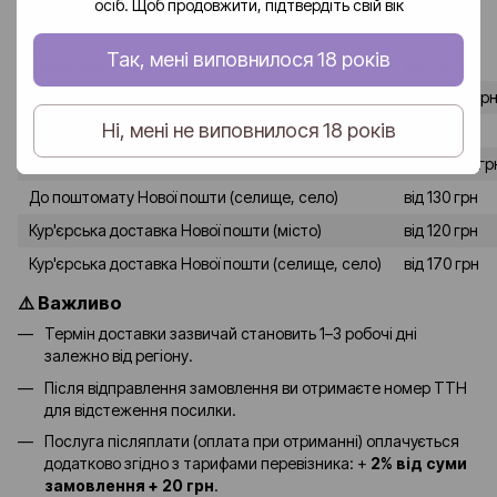
осіб. Щоб продовжити, підтвердіть свій вік
Доставка замовлень по Україні здійснюється службою «Нова
пошта».
Так, мені виповнилося 18 років
Спосіб доставки
Вартість
До відділення Нової пошти (місто)
від 80-90 гр
Ні, мені не виповнилося 18 років
До відділення Нової пошти (селище, село)
від 120 грн
До поштомату Нової пошти (місто)
від 90-100 гр
До поштомату Нової пошти (селище, село)
від 130 грн
Кур'єрська доставка Нової пошти (місто)
від 120 грн
Кур'єрська доставка Нової пошти (селище, село)
від 170 грн
⚠️ Важливо
Термін доставки зазвичай становить 1–3 робочі дні
залежно від регіону.
Після відправлення замовлення ви отримаєте номер ТТН
для відстеження посилки.
Послуга післяплати (оплата при отриманні) оплачується
додатково згідно з тарифами перевізника: +
2% від суми
замовлення + 20 грн
.