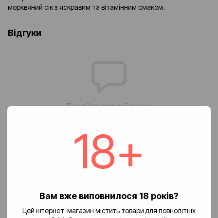
морквяний сік з яскравим та вітамінним смаком.
Відгуки
Додайте перший відгук
18+
Написати відгук
Доставка
Оплата
Повернення
Вам вже виповнилося 18 років?
🚚 Вартість доставки
Цей інтернет-магазин містить товари для повнолітніх