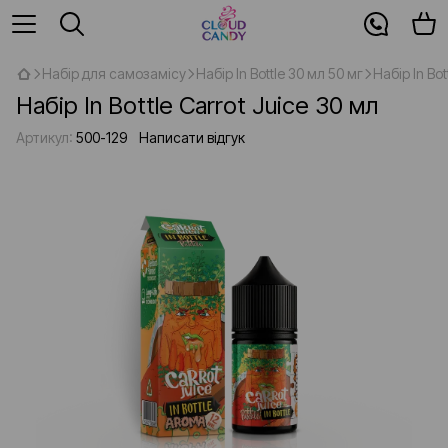
Набір для самозамісу
Набір In Bottle 30 мл 50 мг
Набір In Bot
Набір In Bottle Carrot Juice 30 мл
Артикул:
500-129
Написати відгук