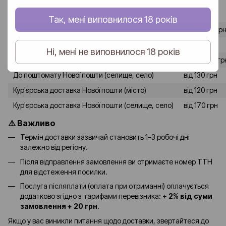
Спосіб доставки
Вартість
Так, мені виповнилося 18 років
До відділення Нової пошти (місто)
від 80-90 гр
До відділення Нової пошти (селище, село)
від 120 грн
Ні, мені не виповнилося 18 років
До поштомату Нової пошти (місто)
від 90-100 гр
До поштомату Нової пошти (селище, село)
від 130 грн
Кур'єрська доставка Нової пошти (місто)
від 120 грн
Кур'єрська доставка Нової пошти (селище, село)
від 170 грн
⚠️ Важливо
Термін доставки зазвичай становить 1–3 робочі дні
залежно від регіону.
Після відправлення замовлення ви отримаєте номер ТТН
для відстеження посилки.
Послуга післяплати (оплата при отриманні) оплачується
додатково згідно з тарифами перевізника: +
2% від суми
замовлення + 20 грн
.
Якщо у вас виникли питання щодо доставки, звертайтеся до