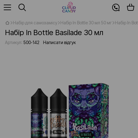
Набір для самозамісу
Набір In Bottle 30 мл 50 мг
Набір In Bot
Набір In Bottle Basilade 30 мл
Артикул:
500-142
Написати відгук