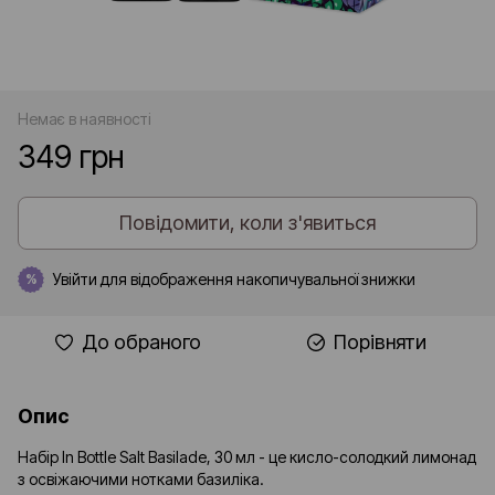
Немає в наявності
349 грн
Повідомити, коли з'явиться
Увійти
для відображення накопичувальної знижки
%
До обраного
Порівняти
Опис
Набір In Bottle Salt Basilade, 30 мл - це кисло-солодкий лимонад
з освіжаючими нотками базиліка.