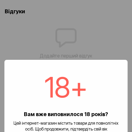
Відгуки
Додайте перший відгук
18+
Написати відгук
Доставка
Оплата
Повернення
🚚 Вартість доставки
Вам вже виповнилося 18 років?
Цей інтернет-магазин містить товари для повнолітніх
Доставка замовлень по Україні здійснюється службою «Нова
осіб. Щоб продовжити, підтвердіть свій вік
пошта».