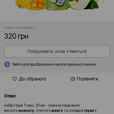
Немає в наявності
320 грн
Повідомити, коли з'явиться
Увійти
для відображення накопичувальної знижки
%
До обраного
Порівняти
Опис
Набір Hype Tropic, 30 мл - смачне поєднання
кислого
ананасу
, стиглого
манго
та солодкої
груші
з