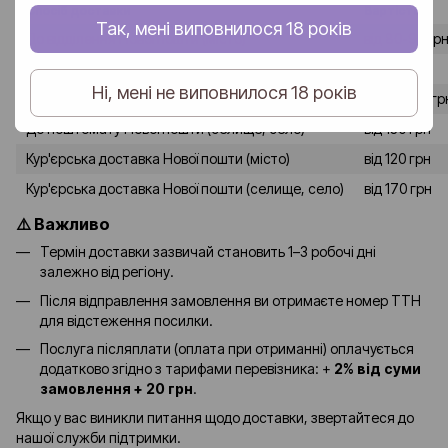
Спосіб доставки
Вартість
Так, мені виповнилося 18 років
До відділення Нової пошти (місто)
від 80-90 гр
До відділення Нової пошти (селище, село)
від 120 грн
Ні, мені не виповнилося 18 років
До поштомату Нової пошти (місто)
від 90-100 гр
До поштомату Нової пошти (селище, село)
від 130 грн
Кур'єрська доставка Нової пошти (місто)
від 120 грн
Кур'єрська доставка Нової пошти (селище, село)
від 170 грн
⚠️ Важливо
Термін доставки зазвичай становить 1–3 робочі дні
залежно від регіону.
Після відправлення замовлення ви отримаєте номер ТТН
для відстеження посилки.
Послуга післяплати (оплата при отриманні) оплачується
додатково згідно з тарифами перевізника: +
2% від суми
замовлення + 20 грн
.
Якщо у вас виникли питання щодо доставки, звертайтеся до
нашої служби підтримки.