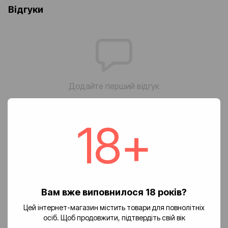
Відгуки
Додайте перший відгук
18+
Написати відгук
Доставка
Оплата
Повернення
🚚 Вартість доставки
Вам вже виповнилося 18 років?
Доставка замовлень по Україні здійснюється службою «Нова
Цей інтернет-магазин містить товари для повнолітніх
пошта».
осіб. Щоб продовжити, підтвердіть свій вік