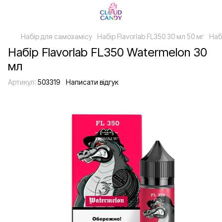
Набір для самозамісу
Набір Flavorlab FL350 30 мл 50 мг
Наб
Набір Flavorlab FL350 Watermelon 30
мл
Артикул:
503319
Написати відгук