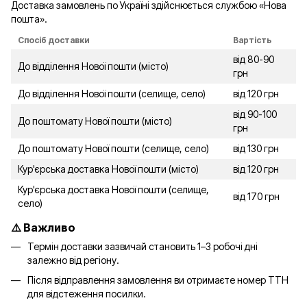
Доставка замовлень по Україні здійснюється службою «Нова
пошта».
Спосіб доставки
Вартість
від 80-90
До відділення Нової пошти (місто)
грн
До відділення Нової пошти (селище, село)
від 120 грн
від 90-100
До поштомату Нової пошти (місто)
грн
До поштомату Нової пошти (селище, село)
від 130 грн
Кур'єрська доставка Нової пошти (місто)
від 120 грн
Кур'єрська доставка Нової пошти (селище,
від 170 грн
село)
⚠️ Важливо
Термін доставки зазвичай становить 1–3 робочі дні
залежно від регіону.
Після відправлення замовлення ви отримаєте номер ТТН
для відстеження посилки.