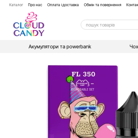
Перейти до основного контенту
Каталог
Про нас
Оплата і доставка
Обмін та повернення
Контак
Акумулятори та powerbank
Чо