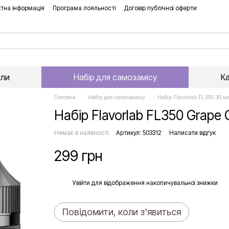
тна інформація
Програма лояльності
Договір публічної оферти
хли
Набір для самозамісу
К
Головна
Набір для самозамісу
Набір Flavorlab FL350 30 м
Набір Flavorlab FL350 Grape
Немає в наявності
Артикул: 503312
Написати відгук
299 грн
%
Увійти
для відображення накопичувальної знижки
Повідомити, коли з'явиться