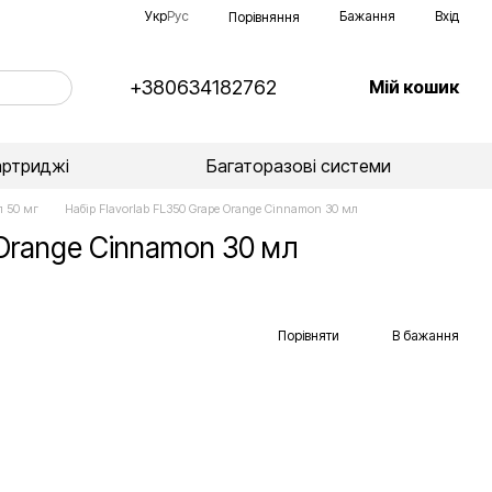
Укр
Рус
Бажання
Вхід
Порівняння
+380634182762
Мій кошик
артриджі
Багаторазові системи
л 50 мг
Набір Flavorlab FL350 Grape Orange Cinnamon 30 мл
 Orange Cinnamon 30 мл
Порівняти
В бажання