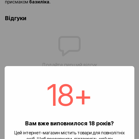
присмаком
базиліка
.
Відгуки
Додайте перший відгук
18+
Написати відгук
Доставка
Оплата
Повернення
Вам вже виповнилося 18 років?
🚚 Вартість доставки
Цей інтернет-магазин містить товари для повнолітніх
Доставка замовлень по Україні здійснюється службою «Нова
осіб. Щоб продовжити, підтвердіть свій вік