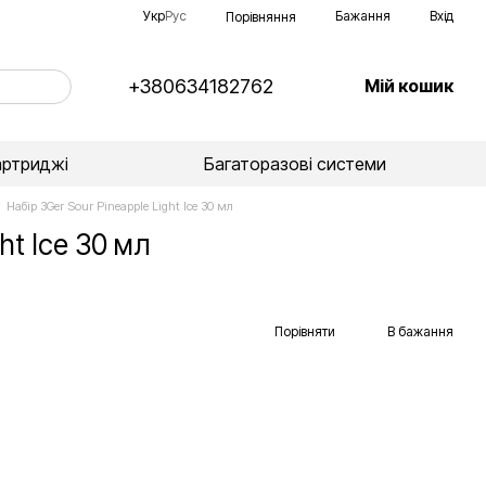
Укр
Рус
Бажання
Вхід
Порівняння
+380634182762
Мій кошик
артриджі
Багаторазові системи
Набір 3Ger Sour Pineapple Light Ice 30 мл
ht Ice 30 мл
Порівняти
В бажання