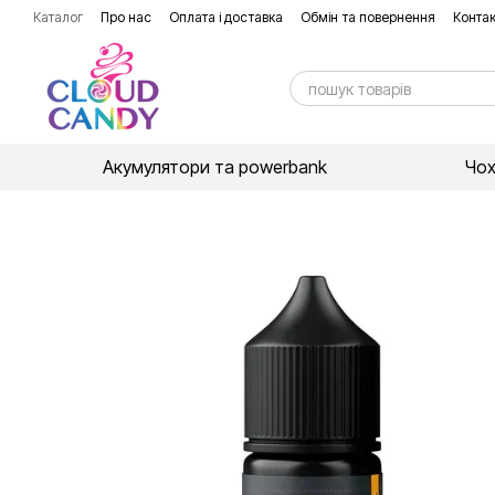
Перейти до основного контенту
Каталог
Про нас
Оплата і доставка
Обмін та повернення
Контак
Акумулятори та powerbank
Чо