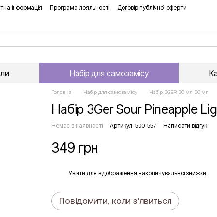
тна інформація
Програма лояльності
Договір публічної оферти
хли
Набір для самозамісу
К
Головна
Набір для самозамісу
Набір 3GER 30 мл 50 мг
Набір 3Ger Sour Pineapple Lig
Немає в наявності
Артикул: 500-557
Написати відгук
349 грн
%
Увійти
для відображення накопичувальної знижки
Повідомити, коли з'явиться