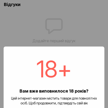
Відгуки
Додайте перший відгук
18+
Написати відгук
Доставка
Оплата
Повернення
🚚 Вартість доставки
Вам вже виповнилося 18 років?
Доставка замовлень по Україні здійснюється службою «Нова
Цей інтернет-магазин містить товари для повнолітніх
пошта».
осіб. Щоб продовжити, підтвердіть свій вік