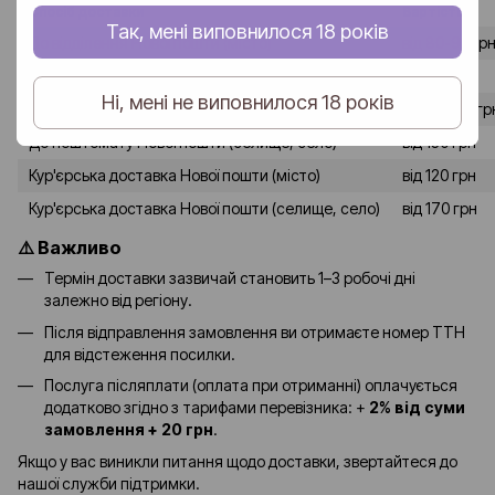
Спосіб доставки
Вартість
Так, мені виповнилося 18 років
До відділення Нової пошти (місто)
від 80-90 гр
До відділення Нової пошти (селище, село)
від 120 грн
Ні, мені не виповнилося 18 років
До поштомату Нової пошти (місто)
від 90-100 гр
До поштомату Нової пошти (селище, село)
від 130 грн
Кур'єрська доставка Нової пошти (місто)
від 120 грн
Кур'єрська доставка Нової пошти (селище, село)
від 170 грн
⚠️ Важливо
Термін доставки зазвичай становить 1–3 робочі дні
залежно від регіону.
Після відправлення замовлення ви отримаєте номер ТТН
для відстеження посилки.
Послуга післяплати (оплата при отриманні) оплачується
додатково згідно з тарифами перевізника: +
2% від суми
замовлення + 20 грн
.
Якщо у вас виникли питання щодо доставки, звертайтеся до
нашої служби підтримки.