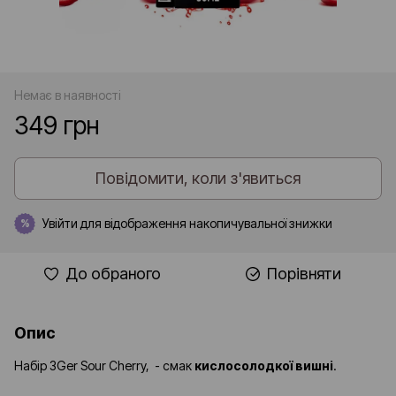
Немає в наявності
349 грн
Повідомити, коли з'явиться
Увійти
для відображення накопичувальної знижки
%
До обраного
Порівняти
Опис
Набір 3Ger Sour Cherry, - смак
кислосолодкої вишні
.