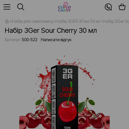
Набір для самозамісу
Набір 3GER 30 мл 50 мг
Набір 3Ger So
Набір 3Ger Sour Cherry 30 мл
Артикул:
500-522
Написати відгук