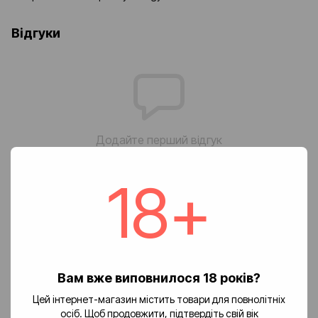
Відгуки
Додайте перший відгук
18+
Написати відгук
Доставка
Оплата
Повернення
🚚 Вартість доставки
Вам вже виповнилося 18 років?
Цей інтернет-магазин містить товари для повнолітніх
Доставка замовлень по Україні здійснюється службою «Нова
осіб. Щоб продовжити, підтвердіть свій вік