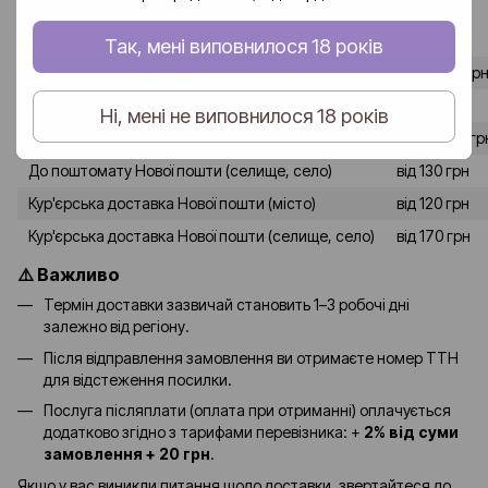
пошта».
Спосіб доставки
Вартість
Так, мені виповнилося 18 років
До відділення Нової пошти (місто)
від 80-90 гр
До відділення Нової пошти (селище, село)
від 120 грн
Ні, мені не виповнилося 18 років
До поштомату Нової пошти (місто)
від 90-100 гр
До поштомату Нової пошти (селище, село)
від 130 грн
Кур'єрська доставка Нової пошти (місто)
від 120 грн
Кур'єрська доставка Нової пошти (селище, село)
від 170 грн
⚠️ Важливо
Термін доставки зазвичай становить 1–3 робочі дні
залежно від регіону.
Після відправлення замовлення ви отримаєте номер ТТН
для відстеження посилки.
Послуга післяплати (оплата при отриманні) оплачується
додатково згідно з тарифами перевізника: +
2% від суми
замовлення + 20 грн
.
Якщо у вас виникли питання щодо доставки, звертайтеся до