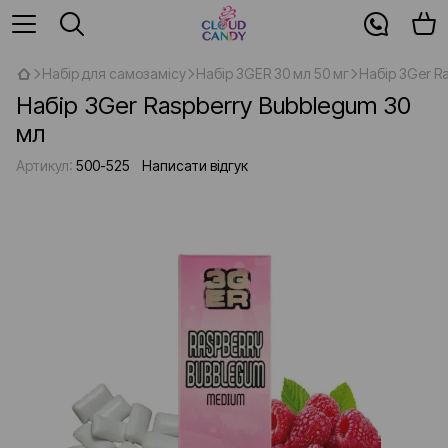
Набір для самозамісу
Набір 3GER 30 мл 50 мг
Набір 3Ger R
Набір 3Ger Raspberry Bubblegum 30
мл
Артикул:
500-525
Написати відгук