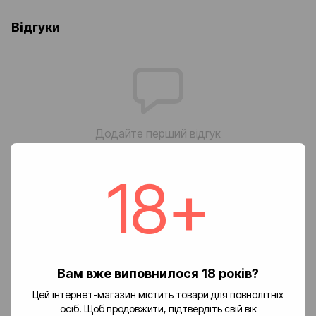
Відгуки
Додайте перший відгук
18+
Написати відгук
Доставка
Оплата
Повернення
🚚 Вартість доставки
Вам вже виповнилося 18 років?
Цей інтернет-магазин містить товари для повнолітніх
Доставка замовлень по Україні здійснюється службою «Нова
осіб. Щоб продовжити, підтвердіть свій вік
пошта».