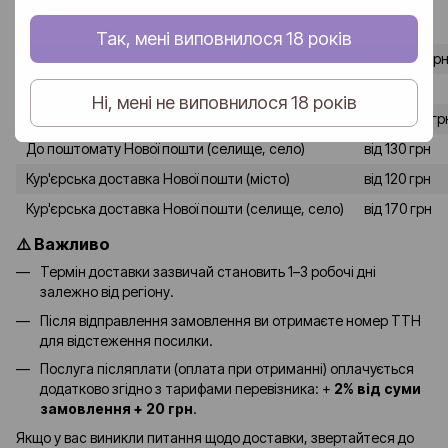
Спосіб доставки
Вартість
Так, мені виповнилося 18 років
До відділення Нової пошти (місто)
від 80-90 гр
До відділення Нової пошти (селище, село)
від 120 грн
Ні, мені не виповнилося 18 років
До поштомату Нової пошти (місто)
від 90-100 гр
До поштомату Нової пошти (селище, село)
від 130 грн
Кур'єрська доставка Нової пошти (місто)
від 120 грн
Кур'єрська доставка Нової пошти (селище, село)
від 170 грн
⚠️ Важливо
Термін доставки зазвичай становить 1–3 робочі дні
залежно від регіону.
Після відправлення замовлення ви отримаєте номер ТТН
для відстеження посилки.
Послуга післяплати (оплата при отриманні) оплачується
додатково згідно з тарифами перевізника: +
2% від суми
замовлення + 20 грн
.
Якщо у вас виникли питання щодо доставки, звертайтеся до