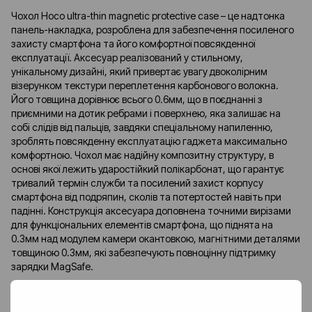
Чохол Hoco ultra-thin magnetic protective case – це надтонка
панель-накладка, розроблена для забезпечення посиленого
захисту смартфона та його комфортної повсякденної
експлуатації. Аксесуар реалізований у стильному,
унікальному дизайні, який привертає увагу двоколірним
візерунком текстури переплетення карбонового волокна.
Його товщина дорівнює всього 0.6мм, що в поєднанні з
приємними на дотик ребрами і поверхнею, яка залишає на
собі слідів від пальців, завдяки спеціальному напиленню,
зроблять повсякденну експлуатацію гаджета максимально
комфортною. Чохол має надійну композитну структуру, в
основі якої лежить ударостійкий полікарбонат, що гарантує
тривалий термін служби та посилений захист корпусу
смартфона від подряпин, сколів та потертостей навіть при
падінні. Конструкція аксесуара доповнена точними вирізами
для функціональних елементів смартфона, що піднята на
0.3мм над модулем камери окантовкою, магнітними деталями
товщиною 0.3мм, які забезпечують повноцінну підтримку
зарядки MagSafe.
Відгуки