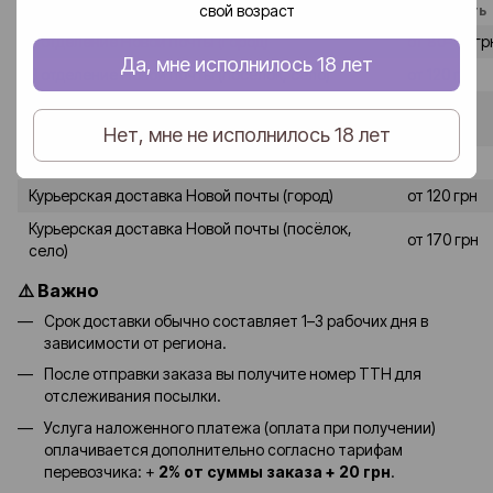
свой возраст
Способ доставки
Стоимость
В отделение Новой почты (город)
от 80–90 гр
Да, мне исполнилось 18 лет
В отделение Новой почты (посёлок, село)
от 120 грн
от 90-100
В почтомат Новой почты (город)
грн
Нет, мне не исполнилось 18 лет
В почтомат Новой почты (посёлок, село)
от 130 грн
Курьерская доставка Новой почты (город)
от 120 грн
Курьерская доставка Новой почты (посёлок,
от 170 грн
село)
⚠️ Важно
Срок доставки обычно составляет 1–3 рабочих дня в
зависимости от региона.
После отправки заказа вы получите номер ТТН для
отслеживания посылки.
Услуга наложенного платежа (оплата при получении)
оплачивается дополнительно согласно тарифам
перевозчика: +
2% от суммы заказа + 20 грн
.