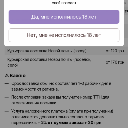
свой возраст
Способ доставки
Стоимость
В отделение Новой почты (город)
от 80–90 гр
Да, мне исполнилось 18 лет
В отделение Новой почты (посёлок, село)
от 120 грн
от 90-100
В почтомат Новой почты (город)
грн
Нет, мне не исполнилось 18 лет
В почтомат Новой почты (посёлок, село)
от 130 грн
Курьерская доставка Новой почты (город)
от 120 грн
Курьерская доставка Новой почты (посёлок,
от 170 грн
село)
⚠️ Важно
Срок доставки обычно составляет 1–3 рабочих дня в
зависимости от региона.
После отправки заказа вы получите номер ТТН для
отслеживания посылки.
Услуга наложенного платежа (оплата при получении)
оплачивается дополнительно согласно тарифам
перевозчика: +
2% от суммы заказа + 20 грн
.