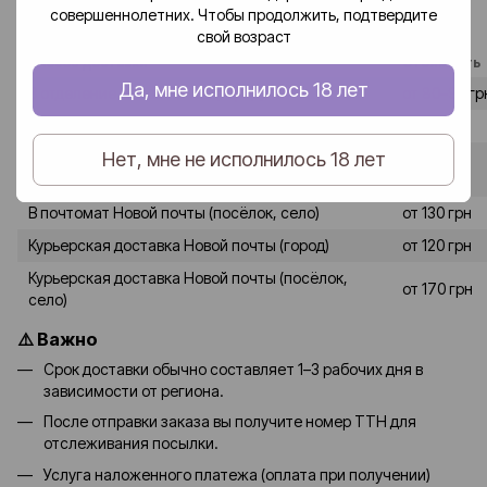
Доставка заказов по Украине осуществляется службой
совершеннолетних. Чтобы продолжить, подтвердите
«Новая почта».
свой возраст
Способ доставки
Стоимость
Да, мне исполнилось 18 лет
В отделение Новой почты (город)
от 80–90 гр
В отделение Новой почты (посёлок, село)
от 120 грн
Нет, мне не исполнилось 18 лет
от 90-100
В почтомат Новой почты (город)
грн
В почтомат Новой почты (посёлок, село)
от 130 грн
Курьерская доставка Новой почты (город)
от 120 грн
Курьерская доставка Новой почты (посёлок,
от 170 грн
село)
⚠️ Важно
Срок доставки обычно составляет 1–3 рабочих дня в
зависимости от региона.
После отправки заказа вы получите номер ТТН для
отслеживания посылки.
Услуга наложенного платежа (оплата при получении)