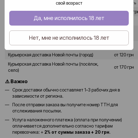
свой возраст
Способ доставки
Стоимость
В отделение Новой почты (город)
от 80–90 гр
Да, мне исполнилось 18 лет
В отделение Новой почты (посёлок, село)
от 120 грн
от 90-100
В почтомат Новой почты (город)
грн
Нет, мне не исполнилось 18 лет
В почтомат Новой почты (посёлок, село)
от 130 грн
Курьерская доставка Новой почты (город)
от 120 грн
Курьерская доставка Новой почты (посёлок,
от 170 грн
село)
⚠️ Важно
Срок доставки обычно составляет 1–3 рабочих дня в
зависимости от региона.
После отправки заказа вы получите номер ТТН для
отслеживания посылки.
Услуга наложенного платежа (оплата при получении)
оплачивается дополнительно согласно тарифам
перевозчика: +
2% от суммы заказа + 20 грн
.