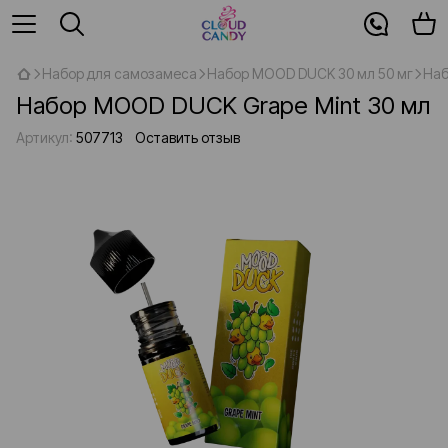
Набор для самозамеса
Набор MOOD DUCK 30 мл 50 мг
Наб
Набор MOOD DUCK Grape Mint 30 мл
Артикул:
507713
Оставить отзыв