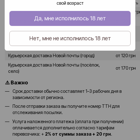
свой возраст
Способ доставки
Стоимость
В отделение Новой почты (город)
от 80–90 гр
Да, мне исполнилось 18 лет
В отделение Новой почты (посёлок, село)
от 120 грн
от 90-100
В почтомат Новой почты (город)
грн
Нет, мне не исполнилось 18 лет
В почтомат Новой почты (посёлок, село)
от 130 грн
Курьерская доставка Новой почты (город)
от 120 грн
Курьерская доставка Новой почты (посёлок,
от 170 грн
село)
⚠️ Важно
Срок доставки обычно составляет 1–3 рабочих дня в
зависимости от региона.
После отправки заказа вы получите номер ТТН для
отслеживания посылки.
Услуга наложенного платежа (оплата при получении)
оплачивается дополнительно согласно тарифам
перевозчика: +
2% от суммы заказа + 20 грн
.