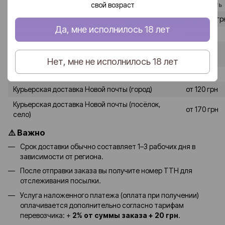
свой возраст
Способ доставки
Стоимость
В отделение Новой почты (город)
от 80–90 гр
Да, мне исполнилось 18 лет
В отделение Новой почты (посёлок, село)
от 120 грн
от 90-100
В почтомат Новой почты (город)
грн
Нет, мне не исполнилось 18 лет
В почтомат Новой почты (посёлок, село)
от 130 грн
Курьерская доставка Новой почты (город)
от 120 грн
Курьерская доставка Новой почты (посёлок,
от 170 грн
село)
⚠️ Важно
Срок доставки обычно составляет 1–3 рабочих дня в
зависимости от региона.
После отправки заказа вы получите номер ТТН для
отслеживания посылки.
Услуга наложенного платежа (оплата при получении)
оплачивается дополнительно согласно тарифам
перевозчика: +
2% от суммы заказа + 20 грн
.