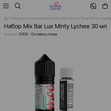
Набор для самозамеса
Набор Mix Bar Lux 30 мл 50 мг
Набор
Набор Mix Bar Lux Minty Lychee 30 мл
Артикул:
50510
Оставить отзыв