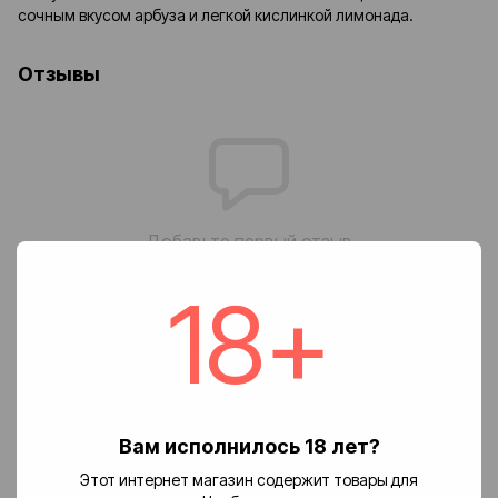
сочным вкусом арбуза и легкой кислинкой лимонада.
Отзывы
Добавьте первый отзыв
18+
Написать отзыв
Доставка
Оплата
Возврат
Вам исполнилось 18 лет?
🚚 Стоимость доставки
Этот интернет магазин содержит товары для
Доставка заказов по Украине осуществляется службой