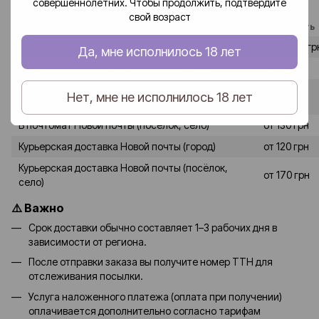
совершеннолетних. Чтобы продолжить, подтвердите
«Новая почта».
свой возраст
Способ доставки
Стоимость
В отделение Новой почты (город)
от 80–90 гр
Да, мне исполнилось 18 лет
В отделение Новой почты (посёлок, село)
от 120 грн
от 90-100
Нет, мне не исполнилось 18 лет
В почтомат Новой почты (город)
грн
В почтомат Новой почты (посёлок, село)
от 130 грн
Курьерская доставка Новой почты (город)
от 120 грн
Курьерская доставка Новой почты (посёлок,
от 170 грн
село)
⚠️ Важно
Срок доставки обычно составляет 1–3 рабочих дня в
зависимости от региона.
После отправки заказа вы получите номер ТТН для
отслеживания посылки.
Услуга наложенного платежа (оплата при получении)
оплачивается дополнительно согласно тарифам