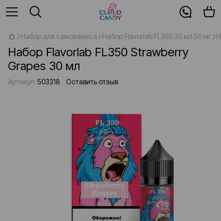
Набор для самозамеса
Набор Flavorlab FL350 30 мл 50 мг
Н
Набор Flavorlab FL350 Strawberry
Grapes 30 мл
Артикул:
503318
Оставить отзыв