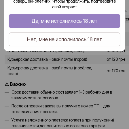
совершеннолетних. Чтобы продолжить, подтвердите
«Новая почта».
свой возраст
Способ доставки
Стоимость
В отделение Новой почты (город)
от 80–90 гр
Да, мне исполнилось 18 лет
В отделение Новой почты (посёлок, село)
от 120 грн
от 90-100
Нет, мне не исполнилось 18 лет
В почтомат Новой почты (город)
грн
В почтомат Новой почты (посёлок, село)
от 130 грн
Курьерская доставка Новой почты (город)
от 120 грн
Курьерская доставка Новой почты (посёлок,
от 170 грн
село)
⚠️ Важно
Срок доставки обычно составляет 1–3 рабочих дня в
зависимости от региона.
После отправки заказа вы получите номер ТТН для
отслеживания посылки.
Услуга наложенного платежа (оплата при получении)
оплачивается дополнительно согласно тарифам