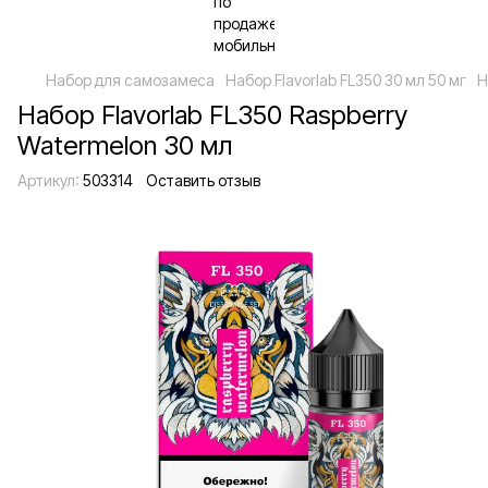
Набор для самозамеса
Набор Flavorlab FL350 30 мл 50 мг
Н
Набор Flavorlab FL350 Raspberry
Watermelon 30 мл
Артикул:
503314
Оставить отзыв