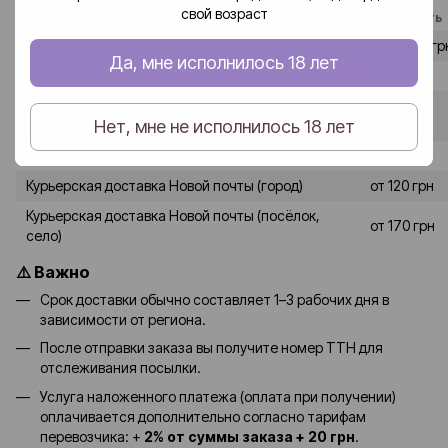
свой возраст
Способ доставки
Стоимость
В отделение Новой почты (город)
от 80–90 гр
Да, мне исполнилось 18 лет
В отделение Новой почты (посёлок, село)
от 120 грн
от 90-100
В почтомат Новой почты (город)
Нет, мне не исполнилось 18 лет
грн
В почтомат Новой почты (посёлок, село)
от 130 грн
Курьерская доставка Новой почты (город)
от 120 грн
Курьерская доставка Новой почты (посёлок,
от 170 грн
село)
⚠️ Важно
Срок доставки обычно составляет 1–3 рабочих дня в
зависимости от региона.
После отправки заказа вы получите номер ТТН для
отслеживания посылки.
Услуга наложенного платежа (оплата при получении)
оплачивается дополнительно согласно тарифам
перевозчика: +
2% от суммы заказа + 20 грн
.