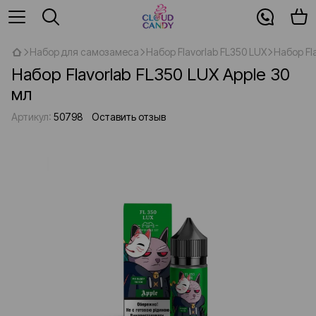
Набор для самозамеса
Набор Flavorlab FL350 LUX
Набор Fl
Набор Flavorlab FL350 LUX Apple 30
мл
Артикул:
50798
Оставить отзыв