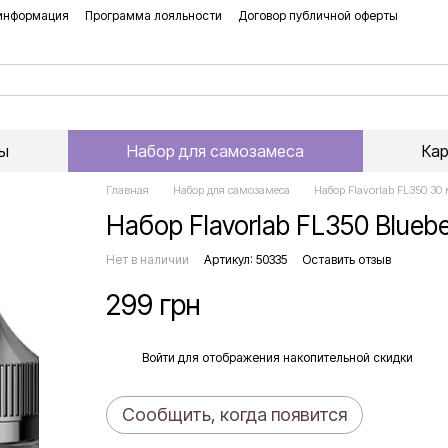
 информация
Программа лояльности
Договор публичной оферты
ы
Набор для самозамеса
Ка
Главная
Набор для самозамеса
Набор Flavorlab FL350 30
Набор Flavorlab FL350 Bluebe
Нет в наличии
Артикул: 50335
Оставить отзыв
299 грн
%
Войти
для отображения накопительной скидки
Сообщить, когда появится