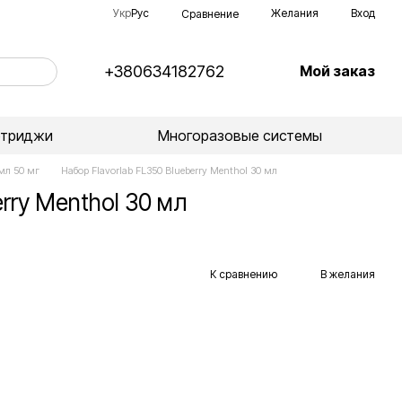
Укр
Рус
Желания
Вход
Сравнение
+380634182762
Мой заказ
ртриджи
Многоразовые системы
 мл 50 мг
Набор Flavorlab FL350 Blueberry Menthol 30 мл
rry Menthol 30 мл
К сравнению
В желания