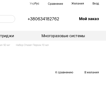
Укр
Рус
Желания
Вход
Сравнение
+380634182762
Мой заказ
ртриджи
Многоразовые системы
мл 50 мг
Набор Chaser Персик 10 мл
К сравнению
В желания