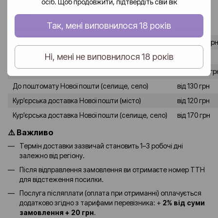
осіб. Щоб продовжити, підтвердіть свій вік
Доставка замовлень по Україні здійснюється службою «Нова
пошта».
Так, мені виповнилося 18 років
Спосіб доставки
Вартість
До відділення Нової пошти (місто)
від 80-90 гр
Ні, мені не виповнилося 18 років
До відділення Нової пошти (селище, село)
від 120 грн
До поштомату Нової пошти (місто)
від 90-100 гр
До поштомату Нової пошти (селище, село)
від 130 грн
Кур'єрська доставка Нової пошти (місто)
від 120 грн
Кур'єрська доставка Нової пошти (селище, село)
від 170 грн
⚠️ Важливо
Термін доставки зазвичай становить 1–3 робочі дні
залежно від регіону.
Після відправлення замовлення ви отримаєте номер ТТН
для відстеження посилки.
Послуга післяплати (оплата при отриманні) оплачується
додатково згідно з тарифами перевізника: +
2% від суми
замовлення + 20 грн
.