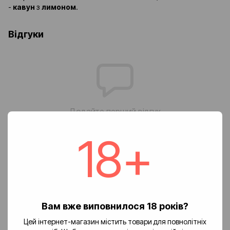
-
кавун
з
лимоном
.
Відгуки
Додайте перший відгук
18+
Написати відгук
Доставка
Оплата
Повернення
Вам вже виповнилося 18 років?
🚚 Вартість доставки
Цей інтернет-магазин містить товари для повнолітніх