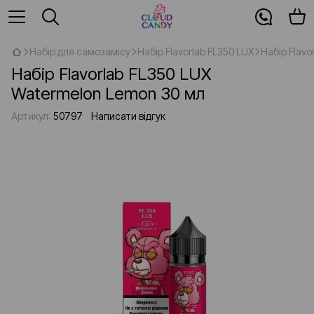
Набір для самозамісу
Набір Flavorlab FL350 LUX
Набір Flavo
Набір Flavorlab FL350 LUX
Watermelon Lemon 30 мл
Артикул:
50797
Написати відгук